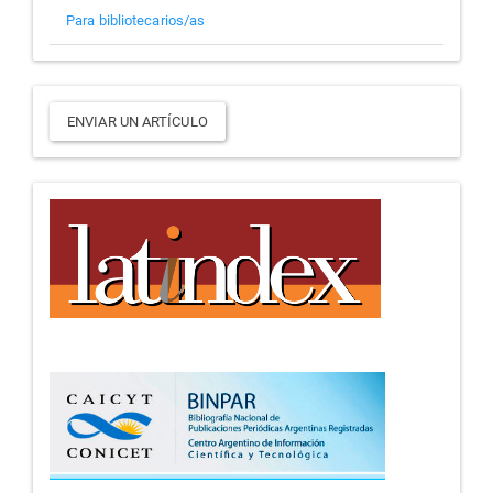
Para bibliotecarios/as
Enviar
ENVIAR UN ARTÍCULO
un
artículo
Indizaciones
y
repositorios